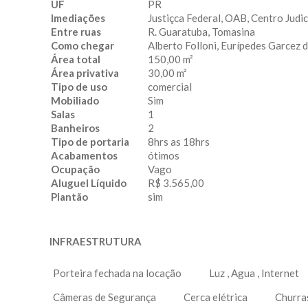
UF
PR
Imediações
Justiçca Federal, OAB, Centro Judic
Entre ruas
R. Guaratuba, Tomasina
Como chegar
Alberto Folloni, Eurípedes Garcez
Área total
150,00 m²
Área privativa
30,00 m²
Tipo de uso
comercial
Mobiliado
Sim
Salas
1
Banheiros
2
Tipo de portaria
8hrs as 18hrs
Acabamentos
ótimos
Ocupação
Vago
Aluguel Líquido
R$ 3.565,00
Plantão
sim
INFRAESTRUTURA
Porteira fechada na locação
Luz , Agua , Internet
Câmeras de Segurança
Cerca elétrica
Churra