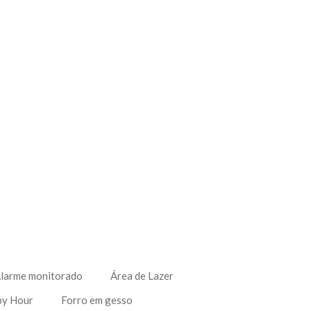
larme monitorado
Área de Lazer
py Hour
Forro em gesso