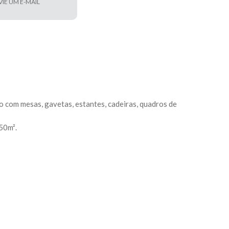
VIE UM E-MAIL
o com mesas, gavetas, estantes, cadeiras, quadros de
50m².