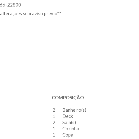
9966-22800
 alterações sem aviso prévio**
COMPOSIÇÃO
2
Banheiro(s)
1
Deck
2
Sala(s)
1
Cozinha
1
Copa