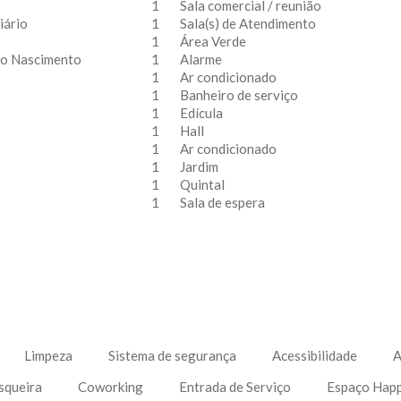
1
Sala comercial / reunião
iário
1
Sala(s) de Atendimento
1
Área Verde
 do Nascimento
1
Alarme
1
Ar condicionado
1
Banheiro de serviço
1
Edícula
1
Hall
1
Ar condicionado
1
Jardim
1
Quintal
1
Sala de espera
Limpeza
Sistema de segurança
Acessibilidade
A
squeira
Coworking
Entrada de Serviço
Espaço Hap