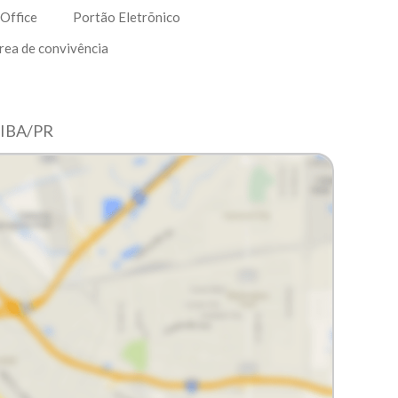
Office
Portão Eletrõnico
rea de convivência
TIBA/PR