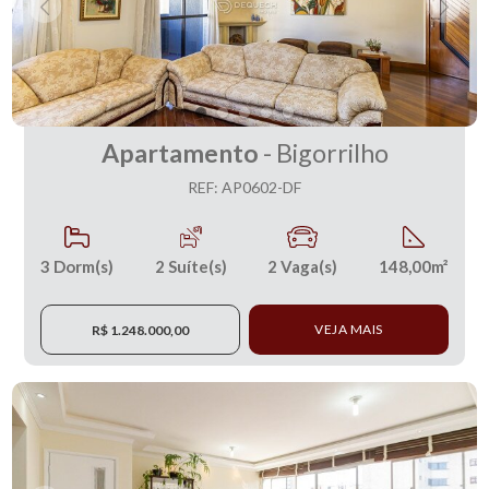
Apartamento
- Bigorrilho
REF: AP0602-DF
3
Dorm(s)
2
Suíte(s)
2
Vaga(s)
148,00m²
VEJA MAIS
R$ 1.248.000,00