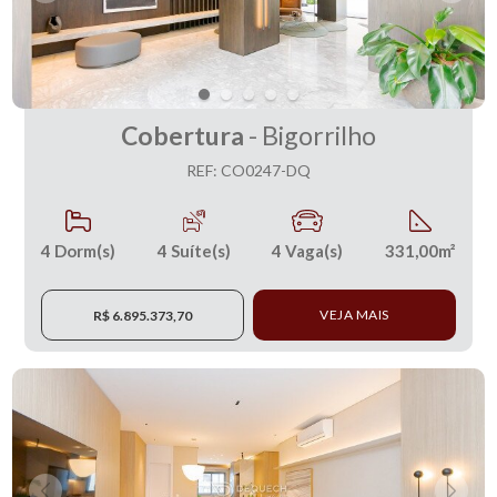
Cobertura
- Bigorrilho
REF: CO0247-DQ
4
Dorm(s)
4
Suíte(s)
4
Vaga(s)
331,00m²
VEJA MAIS
R$ 6.895.373,70