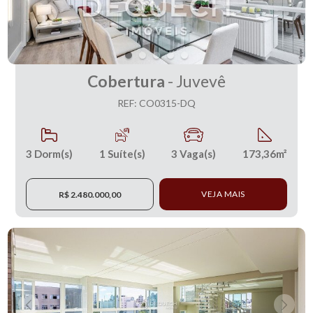
Cobertura
- Juvevê
REF: CO0315-DQ
3
Dorm(s)
1
Suíte(s)
3
Vaga(s)
173,36m²
VEJA MAIS
R$ 2.480.000,00