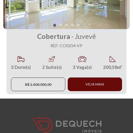
Cobertura
- Juvevê
REF: CO0254-VP
3
Dorm(s)
2
Suíte(s)
3
Vaga(s)
200,58m²
VEJA MAIS
R$ 2.400.000,00