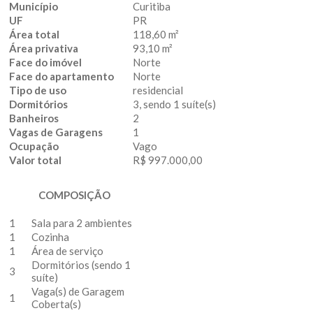
Município
Curitiba
UF
PR
Área total
118,60 m²
Área privativa
93,10 m²
Face do imóvel
Norte
Face do apartamento
Norte
Tipo de uso
residencial
Dormitórios
3, sendo 1 suíte(s)
Banheiros
2
Vagas de Garagens
1
Ocupação
Vago
Valor total
R$ 997.000,00
COMPOSIÇÃO
1
Sala para 2 ambientes
1
Cozinha
1
Área de serviço
Dormitórios (sendo 1
3
suíte)
Vaga(s) de Garagem
1
Coberta(s)