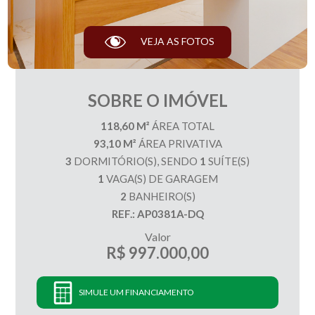
VEJA AS FOTOS
SOBRE O IMÓVEL
118,60 M²
ÁREA TOTAL
93,10 M²
ÁREA PRIVATIVA
3
DORMITÓRIO(S), SENDO
1
SUÍTE(S)
1
VAGA(S) DE GARAGEM
2
BANHEIRO(S)
REF.: AP0381A-DQ
Valor
R$ 997.000,00
SIMULE UM FINANCIAMENTO