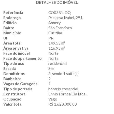
DETALHES DO IMÓVEL
Referência
CO0381-DQ
Endereço
Princesa Izabel, 291
Edificio
Annecy
Bairro
São Francisco
Município
Curitiba
UF
PR
Área total
149,53 m²
Área privativa
116,95 m²
Face do imóvel
Norte
Face do apartamento
Norte
Tipo de uso
residencial
Sacada
Sim
Dormitórios
3, sendo 1 suíte(s)
Banheiros
2
Vagas de Garagens
1
Tipo de portaria
horario comercial
Construtora
Ennio Fornea Cia Ltda.
Ocupação
Vago
Valor total
R$ 1.620.000,00