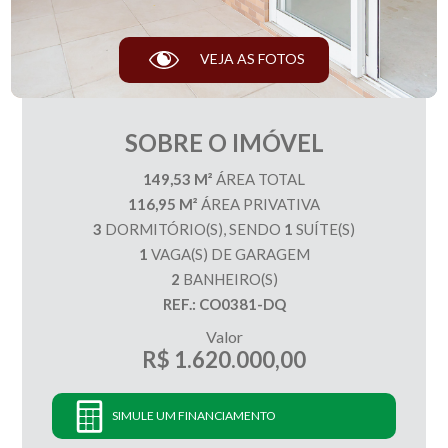
VEJA AS FOTOS
SOBRE O IMÓVEL
149,53 M²
ÁREA TOTAL
116,95 M²
ÁREA PRIVATIVA
3
DORMITÓRIO(S), SENDO
1
SUÍTE(S)
1
VAGA(S) DE GARAGEM
2
BANHEIRO(S)
REF.: CO0381-DQ
Valor
R$ 1.620.000,00
SIMULE UM FINANCIAMENTO