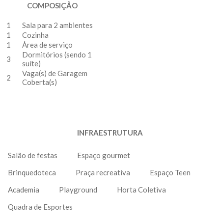
COMPOSIÇÃO
1
Sala para 2 ambientes
1
Cozinha
1
Área de serviço
Dormitórios (sendo 1
3
suíte)
Vaga(s) de Garagem
2
Coberta(s)
INFRAESTRUTURA
Salão de festas
Espaço gourmet
Brinquedoteca
Praça recreativa
Espaço Teen
Academia
Playground
Horta Coletiva
Quadra de Esportes