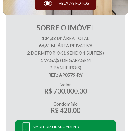
VEJA AS FOTOS
SOBRE O IMÓVEL
104,33 M²
ÁREA TOTAL
66,61 M²
ÁREA PRIVATIVA
2
DORMITÓRIO(S), SENDO
1
SUÍTE(S)
1
VAGA(S) DE GARAGEM
2
BANHEIRO(S)
REF.: AP0579-RY
Valor
R$ 700.000,00
Condomínio
R$ 420,00
SIMULE UM FINANCIAMENTO