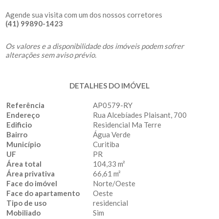
Agende sua visita com um dos nossos corretores
(41) 99890-1423
Os valores e a disponibilidade dos imóveis podem sofrer
alterações sem aviso prévio.
DETALHES DO IMÓVEL
Referência
AP0579-RY
Endereço
Rua Alcebíades Plaisant, 700
Edificio
Residencial Ma Terre
Bairro
Água Verde
Município
Curitiba
UF
PR
Área total
104,33 m²
Área privativa
66,61 m²
Face do imóvel
Norte/Oeste
Face do apartamento
Oeste
Tipo de uso
residencial
Mobiliado
Sim