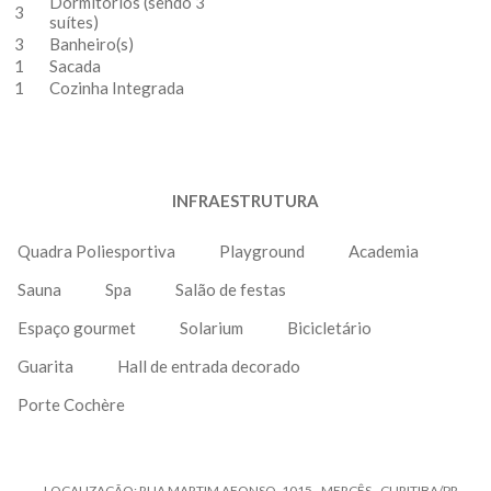
Dormitórios (sendo 3
3
suítes)
3
Banheiro(s)
1
Sacada
1
Cozinha Integrada
INFRAESTRUTURA
Quadra Poliesportiva
Playground
Academia
Sauna
Spa
Salão de festas
Espaço gourmet
Solarium
Bicicletário
Guarita
Hall de entrada decorado
Porte Cochère
LOCALIZAÇÃO: RUA MARTIM AFONSO, 1015 - MERCÊS - CURITIBA/PR