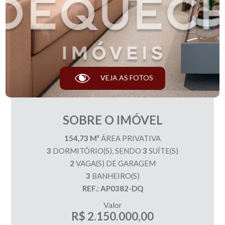
VEJA AS FOTOS
SOBRE O IMÓVEL
154,73 M²
ÁREA PRIVATIVA
3
DORMITÓRIO(S), SENDO
3
SUÍTE(S)
2
VAGA(S) DE GARAGEM
3
BANHEIRO(S)
REF.: AP0382-DQ
Valor
R$ 2.150.000,00