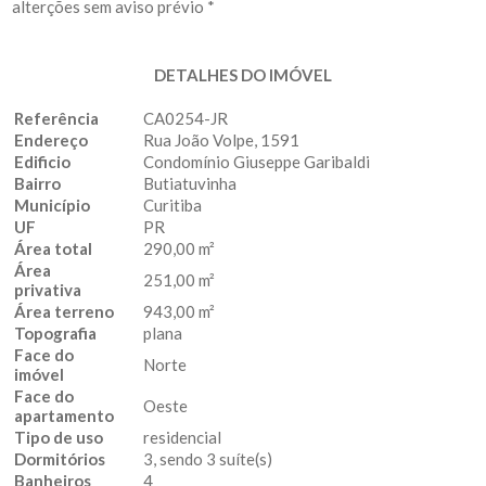
alterções sem aviso prévio *
DETALHES DO IMÓVEL
Referência
CA0254-JR
Endereço
Rua João Volpe, 1591
Edificio
Condomínio Giuseppe Garibaldi
Bairro
Butiatuvinha
Município
Curitiba
UF
PR
Área total
290,00 m²
Área
251,00 m²
privativa
Área terreno
943,00 m²
Topografia
plana
Face do
Norte
imóvel
Face do
Oeste
apartamento
Tipo de uso
residencial
Dormitórios
3, sendo 3 suíte(s)
Banheiros
4