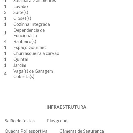
1
Sala para 2 ambientes
1
Lavabo
3
Suíte(s)
1
Closet(s)
1
Cozinha Integrada
Dependência de
1
Funcionário
4
Banheiro(s)
1
Espaço Gourmet
1
Churrasqueira a carvão
1
Quintal
1
Jardim
Vaga(s) de Garagem
4
Coberta(s)
INFRAESTRUTURA
Salão de festas
Playgroud
Quadra Poliesportiva
Câmeras de Segurança