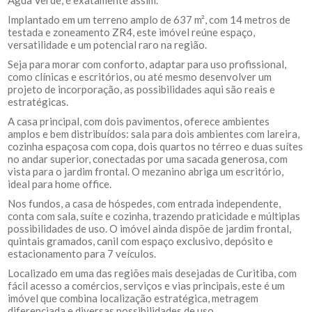
Água Verde, é exatamente assim.
Implantado em um terreno amplo de 637 m², com 14 metros de
testada e zoneamento ZR4, este imóvel reúne espaço,
versatilidade e um potencial raro na região.
Seja para morar com conforto, adaptar para uso profissional,
como clínicas e escritórios, ou até mesmo desenvolver um
projeto de incorporação, as possibilidades aqui são reais e
estratégicas.
A casa principal, com dois pavimentos, oferece ambientes
amplos e bem distribuídos: sala para dois ambientes com lareira,
cozinha espaçosa com copa, dois quartos no térreo e duas suítes
no andar superior, conectadas por uma sacada generosa, com
vista para o jardim frontal. O mezanino abriga um escritório,
ideal para home office.
Nos fundos, a casa de hóspedes, com entrada independente,
conta com sala, suíte e cozinha, trazendo praticidade e múltiplas
possibilidades de uso. O imóvel ainda dispõe de jardim frontal,
quintais gramados, canil com espaço exclusivo, depósito e
estacionamento para 7 veículos.
Localizado em uma das regiões mais desejadas de Curitiba, com
fácil acesso a comércios, serviços e vias principais, este é um
imóvel que combina localização estratégica, metragem
diferenciada e diversas possibilidades de uso.