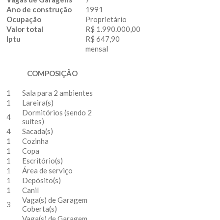
Ano de construção
1991
Ocupação
Proprietário
Valor total
R$ 1.990.000,00
Iptu
R$ 647,90
mensal
COMPOSIÇÃO
1
Sala para 2 ambientes
1
Lareira(s)
Dormitórios (sendo 2
4
suítes)
4
Sacada(s)
1
Cozinha
1
Copa
1
Escritório(s)
1
Área de serviço
1
Depósito(s)
1
Canil
Vaga(s) de Garagem
3
Coberta(s)
Vaga(s) de Garagem