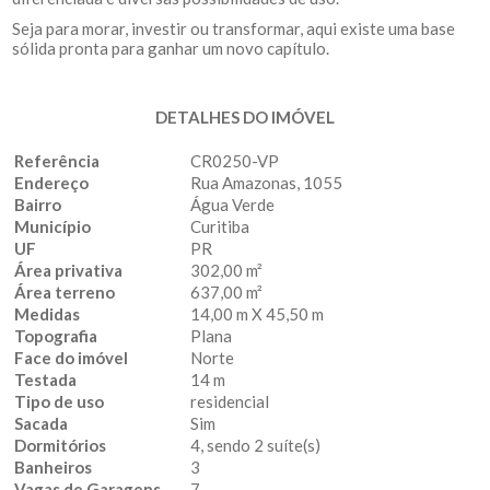
Seja para morar, investir ou transformar, aqui existe uma base
sólida pronta para ganhar um novo capítulo.
DETALHES DO IMÓVEL
Referência
CR0250-VP
Endereço
Rua Amazonas, 1055
Bairro
Água Verde
Município
Curitiba
UF
PR
Área privativa
302,00 m²
Área terreno
637,00 m²
Medidas
14,00 m X 45,50 m
Topografia
Plana
Face do imóvel
Norte
Testada
14 m
Tipo de uso
residencial
Sacada
Sim
Dormitórios
4, sendo 2 suíte(s)
Banheiros
3
Vagas de Garagens
7