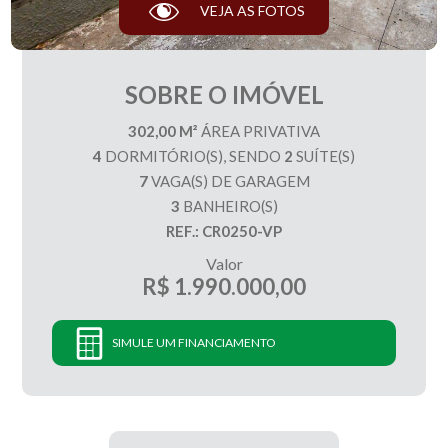
VEJA AS FOTOS
SOBRE O IMÓVEL
302,00 M²
ÁREA PRIVATIVA
4
DORMITÓRIO(S), SENDO
2
SUÍTE(S)
7
VAGA(S) DE GARAGEM
3
BANHEIRO(S)
REF.: CR0250-VP
Valor
R$ 1.990.000,00
SIMULE UM FINANCIAMENTO