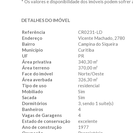
* Os valores e disponibilidade dos imóveis podem sofrer 
DETALHES DO IMÓVEL
Referência
CR0231-LD
Endereço
Vicente Machado, 2780
Bairro
Campina do Siqueira
Município
Curitiba
UF
PR
Área privativa
340,30 m²
Área terreno
370,00 m²
Face do imóvel
Norte/Oeste
Área averbada
326,30 m²
Tipo de uso
residencial
Mobiliado
Sim
Sacada
Sim
Dormitórios
3, sendo 1 suíte(s)
Banheiros
4
Vagas de Garagens
4
Estado de conservação
excelente
Ano de construção
1977