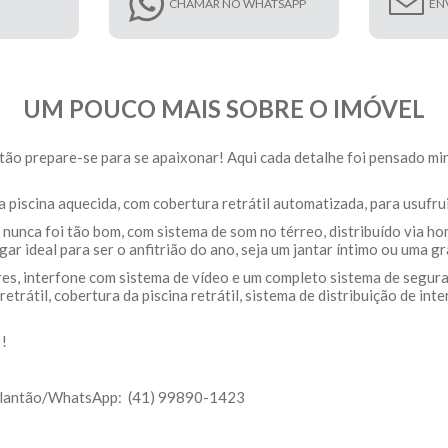
CHAMAR NO WHATSAPP
EN
UM POUCO MAIS SOBRE O IMÓVEL
tão prepare-se para se apaixonar! Aqui cada detalhe foi pensado m
a piscina aquecida, com cobertura retrátil automatizada, para usufr
nunca foi tão bom, com sistema de som no térreo, distribuído via hom
gar ideal para ser o anfitrião do ano, seja um jantar íntimo ou uma g
es, interfone com sistema de vídeo e um completo sistema de segura
etrátil, cobertura da piscina retrátil, sistema de distribuição de int
 !
o Plantão/WhatsApp: (41) 99890-1423