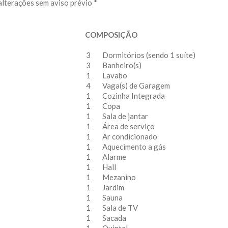
alterações sem aviso prévio *
COMPOSIÇÃO
3
Dormitórios (sendo 1 suíte)
3
Banheiro(s)
1
Lavabo
4
Vaga(s) de Garagem
1
Cozinha Integrada
1
Copa
1
Sala de jantar
1
Área de serviço
1
Ar condicionado
1
Aquecimento a gás
1
Alarme
1
Hall
1
Mezanino
1
Jardim
1
Sauna
1
Sala de TV
1
Sacada