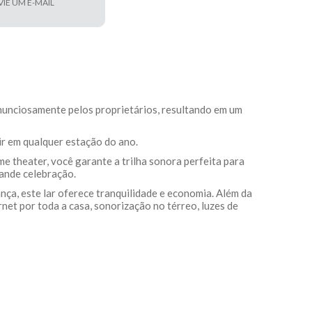
VIE UM E-MAIL
inunciosamente pelos proprietários, resultando em um
uir em qualquer estação do ano.
e theater, você garante a trilha sonora perfeita para
rande celebração.
nça, este lar oferece tranquilidade e economia. Além da
ernet por toda a casa, sonorização no térreo, luzes de