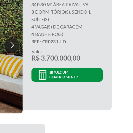
340,30 M²
ÁREA PRIVATIVA
3
DORMITÓRIO(S), SENDO
1
SUÍTE(S)
4
VAGA(S) DE GARAGEM
4
BANHEIRO(S)
REF.: CR0231-LD
Valor
R$ 3.700.000,00
SIMULE UM
FINANCIAMENTO