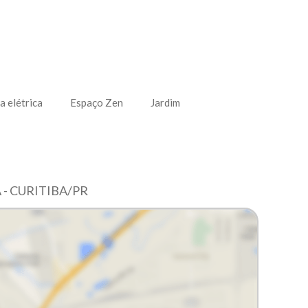
a elétrica
Espaço Zen
Jardim
- CURITIBA/PR