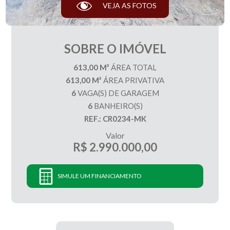
VEJA AS FOTOS
SOBRE O IMÓVEL
613,00 M²
ÁREA TOTAL
613,00 M²
ÁREA PRIVATIVA
6
VAGA(S) DE GARAGEM
6
BANHEIRO(S)
REF.: CR0234-MK
Valor
R$ 2.990.000,00
SIMULE UM FINANCIAMENTO