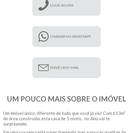
LIGUE AGORA
CHAMAR NO WHATSAPP
ENVIE UM E-MAIL
UM POUCO MAIS SOBRE O IMÓVEL
Um imóvel único, diferente de tudo que você já viu! Com 613m²
de área construída, esta casa de 5 níveis, no Ahú vai te
surpreender.
Em uma rua sem saída super tranquila, mas a poucas quadras da