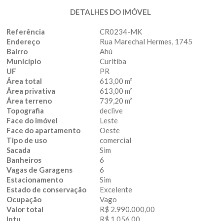
DETALHES DO IMÓVEL
Referência
CR0234-MK
Endereço
Rua Marechal Hermes, 1745
Bairro
Ahú
Município
Curitiba
UF
PR
Área total
613,00 m²
Área privativa
613,00 m²
Área terreno
739,20 m²
Topografia
declive
Face do imóvel
Leste
Face do apartamento
Oeste
Tipo de uso
comercial
Sacada
Sim
Banheiros
6
Vagas de Garagens
6
Estacionamento
Sim
Estado de conservação
Excelente
Ocupação
Vago
Valor total
R$ 2.990.000,00
Iptu
R$ 1.056,00