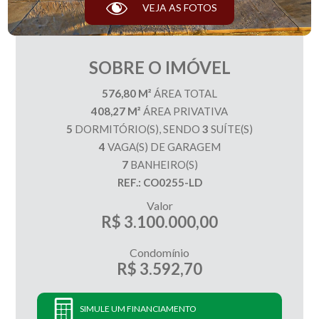
VEJA AS FOTOS
SOBRE O IMÓVEL
576,80 M²
ÁREA TOTAL
408,27 M²
ÁREA PRIVATIVA
5
DORMITÓRIO(S), SENDO
3
SUÍTE(S)
4
VAGA(S) DE GARAGEM
7
BANHEIRO(S)
REF.: CO0255-LD
Valor
R$ 3.100.000,00
Condomínio
R$ 3.592,70
SIMULE UM FINANCIAMENTO