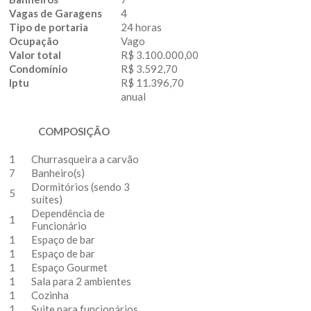
Vagas de Garagens
4
Tipo de portaria
24 horas
Ocupação
Vago
Valor total
R$ 3.100.000,00
Condomínio
R$ 3.592,70
Iptu
R$ 11.396,70
anual
COMPOSIÇÃO
1
Churrasqueira a carvão
7
Banheiro(s)
Dormitórios (sendo 3
5
suítes)
Dependência de
1
Funcionário
1
Espaço de bar
1
Espaço de bar
1
Espaço Gourmet
1
Sala para 2 ambientes
1
Cozinha
1
Suite para funcionários