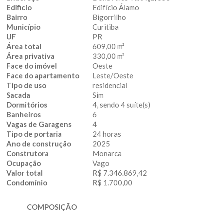
Edificio
Edifício Álamo
Bairro
Bigorrilho
Município
Curitiba
UF
PR
Área total
609,00 m²
Área privativa
330,00 m²
Face do imóvel
Oeste
Face do apartamento
Leste/Oeste
Tipo de uso
residencial
Sacada
Sim
Dormitórios
4, sendo 4 suíte(s)
Banheiros
6
Vagas de Garagens
4
Tipo de portaria
24 horas
Ano de construção
2025
Construtora
Monarca
Ocupação
Vago
Valor total
R$ 7.346.869,42
Condomínio
R$ 1.700,00
COMPOSIÇÃO