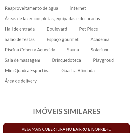
Reaproveitamento de água
internet
Áreas de lazer completas, equipadas e decoradas
Hall de entrada
Boulevard
Pet Place
Salão de festas
Espaço gourmet
Academia
Piscina Coberta Aquecida
Sauna
Solarium
Sala de massagem
Brinquedoteca
Playgroud
Mini Quadra Esportiva
Guarita Blindada
Área de delivery
IMÓVEIS SIMILARES
VEJA MAIS COBERTURA NO BAIRRO BIGORRILHO