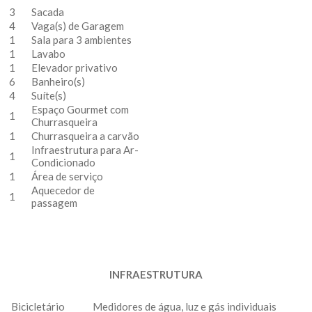
3
Sacada
4
Vaga(s) de Garagem
1
Sala para 3 ambientes
1
Lavabo
1
Elevador privativo
6
Banheiro(s)
4
Suíte(s)
Espaço Gourmet com
1
Churrasqueira
1
Churrasqueira a carvão
Infraestrutura para Ar-
1
Condicionado
1
Área de serviço
Aquecedor de
1
passagem
INFRAESTRUTURA
Bicicletário
Medidores de água, luz e gás individuais