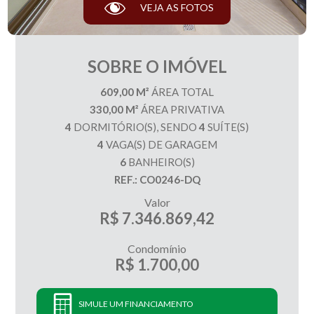
VEJA AS FOTOS
SOBRE O IMÓVEL
609,00 M²
ÁREA TOTAL
330,00 M²
ÁREA PRIVATIVA
4
DORMITÓRIO(S), SENDO
4
SUÍTE(S)
4
VAGA(S) DE GARAGEM
6
BANHEIRO(S)
REF.: CO0246-DQ
Valor
R$ 7.346.869,42
Condomínio
R$ 1.700,00
SIMULE UM FINANCIAMENTO