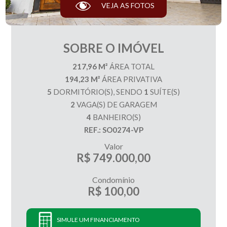
VEJA AS FOTOS
SOBRE O IMÓVEL
217,96 M²
ÁREA TOTAL
194,23 M²
ÁREA PRIVATIVA
5
DORMITÓRIO(S), SENDO
1
SUÍTE(S)
2
VAGA(S) DE GARAGEM
4
BANHEIRO(S)
REF.: SO0274-VP
Valor
R$ 749.000,00
Condomínio
R$ 100,00
SIMULE UM FINANCIAMENTO