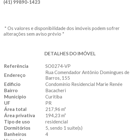
(41) 99890-1423
* Os valores e disponibilidade dos imóveis podem sofrer
alterações sem aviso prévio *
DETALHES DO IMÓVEL
Referência
SO0274-VP
Rua Comendador Antônio Domingues de
Endereço
Barros, 155
Edificio
Condomínio Residencial Marie Renée
Bairro
Bacacheri
Município
Curitiba
UF
PR
Área total
217,96 m²
Área privativa
194,23 m²
Tipo de uso
residencial
Dormitórios
5, sendo 1 suíte(s)
Banheiros
4