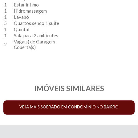
1
Estar íntimo
1
Hidromassagem
1
Lavabo
5
Quartos sendo 1 suíte
1
Quintal
1
Sala para 2 ambientes
Vaga(s) de Garagem
2
Coberta(s)
IMÓVEIS SIMILARES
VEJA MAIS SOBRADO EM CONDOMÍNIO NO BAIRRO
BACACHERI