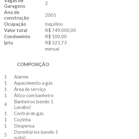
Vagas de
2
Garagens
Ano de
2005
construção
Ocupação
Inquilino
Valor total
R$ 749.000,00
Condomínio
R$ 100,00
Iptu
R$ 321,73
mensal
COMPOSIÇÃO
1
Alarme
1
Aquecimento a gás
1
Área de serviço
1
Ático com banheiro
Banheiros (sendo 1
4
Lavabo)
1
Central de gás
1
Cozinha
1
Despensa
Dormitórios (sendo 1
5
suíte)