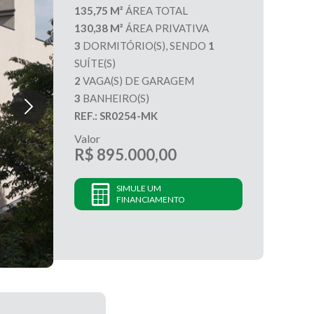
135,75 M²
ÁREA TOTAL
130,38 M²
ÁREA PRIVATIVA
3
DORMITÓRIO(S), SENDO
1
SUÍTE(S)
2
VAGA(S) DE GARAGEM
3
BANHEIRO(S)
REF.: SR0254-MK
Valor
R$ 895.000,00
SIMULE UM
FINANCIAMENTO