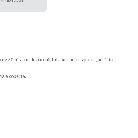
VIE UM E-MAIL
de 30m², além de um quintal com churrasqueira, perfeito
ia é coberta.