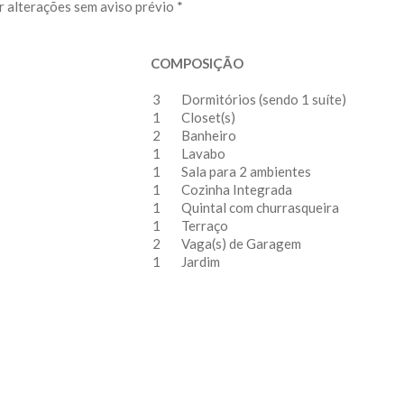
r alterações sem aviso prévio *
COMPOSIÇÃO
3
Dormitórios (sendo 1 suíte)
1
Closet(s)
2
Banheiro
1
Lavabo
1
Sala para 2 ambientes
1
Cozinha Integrada
1
Quintal com churrasqueira
1
Terraço
2
Vaga(s) de Garagem
1
Jardim