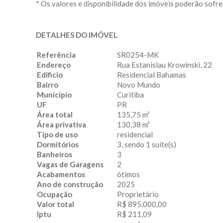
* Os valores e disponibilidade dos imóveis poderão sofre
DETALHES DO IMÓVEL
Referência
SR0254-MK
Endereço
Rua Estanislau Krowinski, 22
Edificio
Residencial Bahamas
Bairro
Novo Mundo
Município
Curitiba
UF
PR
Área total
135,75 m²
Área privativa
130,38 m²
Tipo de uso
residencial
Dormitórios
3, sendo 1 suíte(s)
Banheiros
3
Vagas de Garagens
2
Acabamentos
ótimos
Ano de construção
2025
Ocupação
Proprietário
Valor total
R$ 895.000,00
Iptu
R$ 211,09