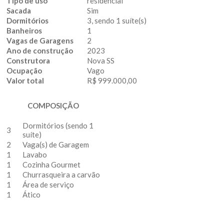
Tipo de uso
residencial
Sacada
Sim
Dormitórios
3, sendo 1 suíte(s)
Banheiros
1
Vagas de Garagens
2
Ano de construção
2023
Construtora
Nova SS
Ocupação
Vago
Valor total
R$ 999.000,00
COMPOSIÇÃO
Dormitórios (sendo 1
3
suíte)
2
Vaga(s) de Garagem
1
Lavabo
1
Cozinha Gourmet
1
Churrasqueira a carvão
1
Área de serviço
1
Ático