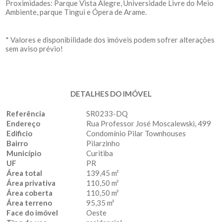
Proximidades: Parque Vista Alegre, Universidade Livre do Meio
Ambiente, parque Tingui e Ópera de Arame.
* Valores e disponibilidade dos imóveis podem sofrer alterações
sem aviso prévio!
DETALHES DO IMÓVEL
Referência
SR0233-DQ
Endereço
Rua Professor José Moscalewski, 499
Edificio
Condomínio Pilar Townhouses
Bairro
Pilarzinho
Município
Curitiba
UF
PR
Área total
139,45 m²
Área privativa
110,50 m²
Área coberta
110,50 m²
Área terreno
95,35 m²
Face do imóvel
Oeste