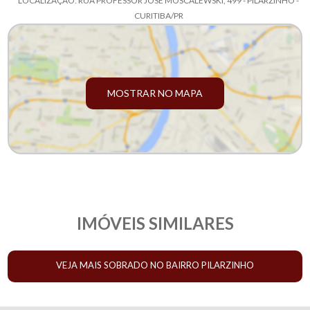
LOCALIZAÇÃO: RUA PROFESSOR JOSÉ MOSCALEWSKI, 499 - PILARZINHO -
CURITIBA/PR
MOSTRAR NO MAPA
IMÓVEIS SIMILARES
VEJA MAIS SOBRADO NO BAIRRO PILARZINHO