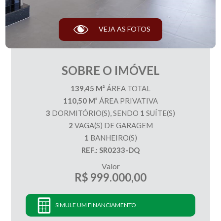
VEJA AS FOTOS
SOBRE O IMÓVEL
139,45 M²
ÁREA TOTAL
110,50 M²
ÁREA PRIVATIVA
3
DORMITÓRIO(S), SENDO
1
SUÍTE(S)
2
VAGA(S) DE GARAGEM
1
BANHEIRO(S)
REF.: SR0233-DQ
Valor
R$ 999.000,00
SIMULE UM FINANCIAMENTO