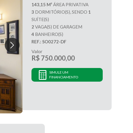
143,15 M²
ÁREA PRIVATIVA
3
DORMITÓRIO(S), SENDO
1
SUÍTE(S)
2
VAGA(S) DE GARAGEM
4
BANHEIRO(S)
REF.: SO0272-DF
Valor
R$ 750.000,00
SIMULE UM
FINANCIAMENTO