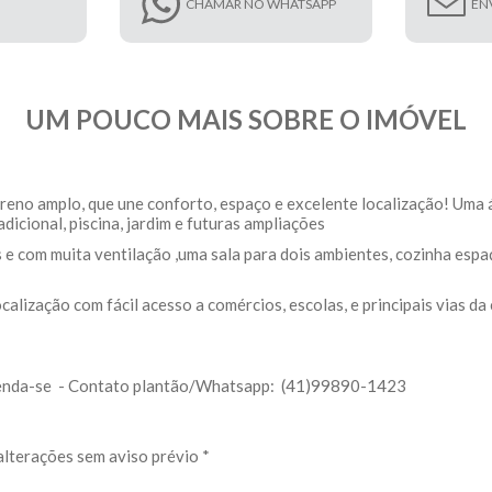
CHAMAR NO WHATSAPP
EN
UM POUCO MAIS SOBRE O IMÓVEL
eno amplo, que une conforto, espaço e excelente localização! Uma 
icional, piscina, jardim e futuras ampliações
s e com muita ventilação ,uma sala para dois ambientes, cozinha esp
calização com fácil acesso a comércios, escolas, e principais vias da
reenda-se - Contato plantão/Whatsapp: (41)99890-1423
alterações sem aviso prévio *