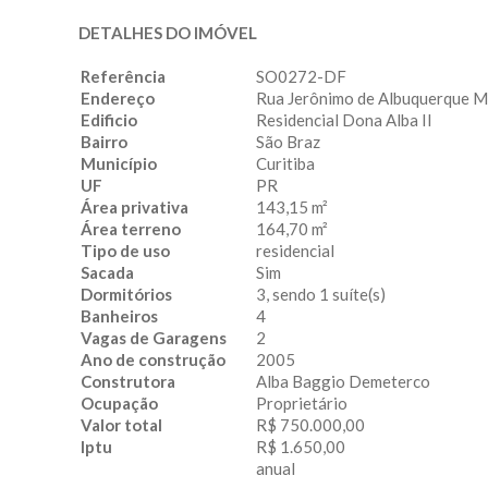
DETALHES DO IMÓVEL
Referência
SO0272-DF
Endereço
Rua Jerônimo de Albuquerque M
Edificio
Residencial Dona Alba II
Bairro
São Braz
Município
Curitiba
UF
PR
Área privativa
143,15 m²
Área terreno
164,70 m²
Tipo de uso
residencial
Sacada
Sim
Dormitórios
3, sendo 1 suíte(s)
Banheiros
4
Vagas de Garagens
2
Ano de construção
2005
Construtora
Alba Baggio Demeterco
Ocupação
Proprietário
Valor total
R$ 750.000,00
Iptu
R$ 1.650,00
anual