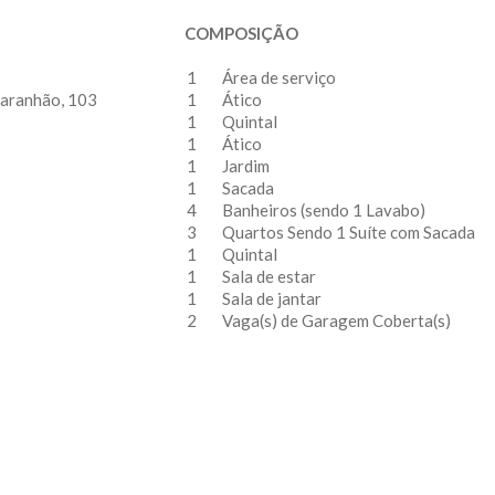
COMPOSIÇÃO
1
Área de serviço
aranhão, 103
1
Ático
1
Quintal
1
Ático
1
Jardim
1
Sacada
4
Banheiros (sendo 1 Lavabo)
3
Quartos Sendo 1 Suíte com Sacada
1
Quintal
1
Sala de estar
1
Sala de jantar
2
Vaga(s) de Garagem Coberta(s)