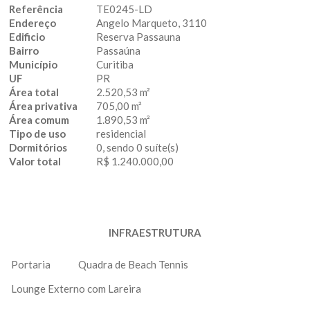
Referência
TE0245-LD
Endereço
Angelo Marqueto, 3110
Edificio
Reserva Passauna
Bairro
Passaúna
Município
Curitiba
UF
PR
Área total
2.520,53 m²
Área privativa
705,00 m²
Área comum
1.890,53 m²
Tipo de uso
residencial
Dormitórios
0, sendo 0 suíte(s)
Valor total
R$ 1.240.000,00
INFRAESTRUTURA
Portaria
Quadra de Beach Tennis
Lounge Externo com Lareira