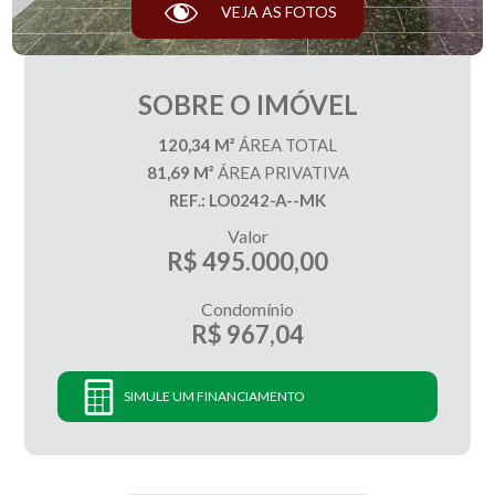
VEJA AS FOTOS
SOBRE O IMÓVEL
120,34 M²
ÁREA TOTAL
81,69 M²
ÁREA PRIVATIVA
REF.: LO0242-A--MK
Valor
R$ 495.000,00
Condomínio
R$ 967,04
SIMULE UM FINANCIAMENTO