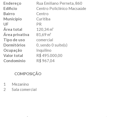
Endereço
Rua Emiliano Perneta, 860
Edificio
Centro Policlínico Macsaúde
Bairro
Centro
Município
Curitiba
UF
PR
Área total
120,34 m²
Área privativa
81,69 m²
Tipo de uso
comercial
Dormitórios
0, sendo 0 suíte(s)
Ocupação
Inquilino
Valor total
R$ 495.000,00
Condomínio
R$ 967,04
COMPOSIÇÃO
1
Mezanino
2
Sala comercial