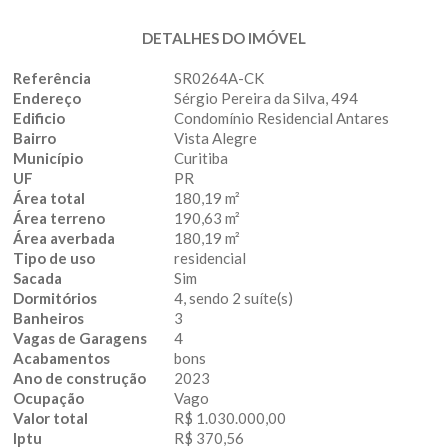
DETALHES DO IMÓVEL
Referência
SR0264A-CK
Endereço
Sérgio Pereira da Silva, 494
Edificio
Condomínio Residencial Antares
Bairro
Vista Alegre
Município
Curitiba
UF
PR
Área total
180,19 m²
Área terreno
190,63 m²
Área averbada
180,19 m²
Tipo de uso
residencial
Sacada
Sim
Dormitórios
4, sendo 2 suíte(s)
Banheiros
3
Vagas de Garagens
4
Acabamentos
bons
Ano de construção
2023
Ocupação
Vago
Valor total
R$ 1.030.000,00
Iptu
R$ 370,56