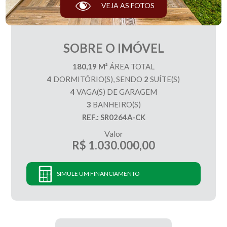
VEJA AS FOTOS
SOBRE O IMÓVEL
180,19 M²
ÁREA TOTAL
4
DORMITÓRIO(S), SENDO
2
SUÍTE(S)
4
VAGA(S) DE GARAGEM
3
BANHEIRO(S)
REF.: SR0264A-CK
Valor
R$ 1.030.000,00
SIMULE UM FINANCIAMENTO