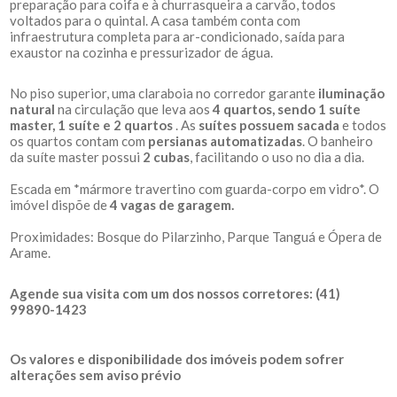
preparação para coifa e à churrasqueira a carvão, todos
voltados para o quintal. A casa também conta com
infraestrutura completa para ar-condicionado, saída para
exaustor na cozinha e pressurizador de água.
No piso superior, uma claraboia no corredor garante
iluminação
natural
na circulação que leva aos
4 quartos, sendo 1 suíte
master, 1 suíte e 2 quartos
. As
suítes possuem sacada
e todos
os quartos contam com
persianas automatizadas
. O banheiro
da suíte master possui
2 cubas
, facilitando o uso no dia a dia.
Escada em *mármore travertino com guarda-corpo em vidro*. O
imóvel dispõe de
4 vagas de garagem.
Proximidades: Bosque do Pilarzinho, Parque Tanguá e Ópera de
Arame.
Agende sua visita com um dos nossos corretores: (41)
99890-1423
Os valores e disponibilidade dos imóveis podem sofrer
alterações sem aviso prévio